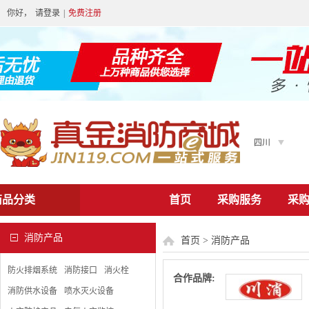
你好，
请登录
|
免费注册
四川
商品分类
首页
采购服务
采
消防产品
首页
>
消防产品
防火排烟系统
消防接口
消火栓
合作品牌:
消防供水设备
喷水灭火设备