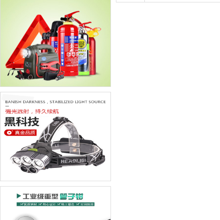
中岳
神速
华西