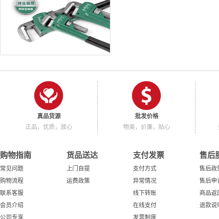
真品货源
批发价格
正品，优质，放心
物美，价廉，贴心
购物指南
货品送达
支付发票
售后
常见问题
上门自提
支付方式
售后政
购物流程
运费政策
异常情况
售后申
联系客服
线下转账
商品返
会员介绍
在线支付
退款说
公司专享
发票制度