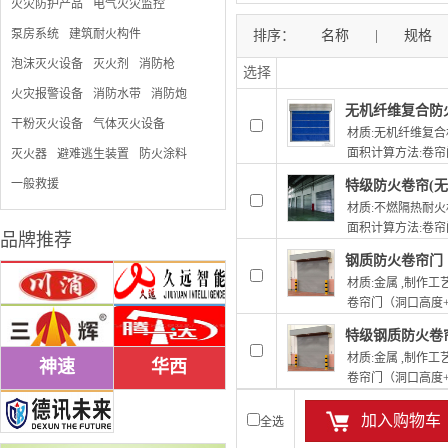
火灾防护产品
电气火灾监控
瑞港
泵房系统
建筑耐火构件
排序：
名称
|
规格
泡沫灭火设备
灭火剂
消防枪
选择
火灾报警设备
消防水带
消防炮
振鑫
无机纤维复合防火卷帘
干粉灭火设备
气体灭火设备
材质:无机纤维复合材料
面积计算方法:卷帘门
灭火器
避难逃生装置
防火涂料
德州常兴
一般救援
特级防火卷帘(无机)【
劳士
材质:不燃隔热耐火材料
面积计算方法:卷帘门
品牌推荐
钢质防火卷帘门【GFY
材质:金属 ,制作工艺
精诚
卷帘门（洞口高度+6
特级钢质防火卷帘门【T
大地
材质:金属 ,制作工艺
神速
华西
卷帘门（洞口高度+6
加入购物车
全选