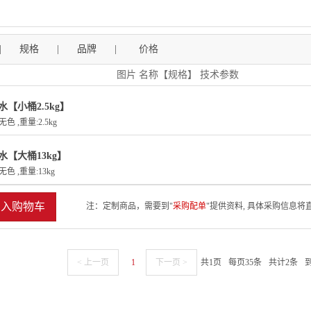
|
规格
|
品牌
|
价格
图片 名称【规格】 技术参数
水【小桶2.5kg】
无色 ,重量:2.5kg
水【大桶13kg】
无色 ,重量:13kg
加入购物车
注：定制商品，需要到"
采购配单
"提供资料, 具体采购信息
< 上一页
1
下一页 >
共1页
每页35条
共计2条