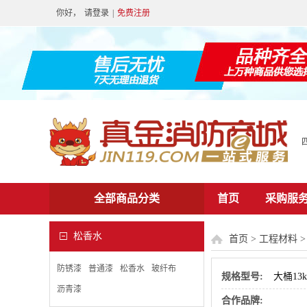
你好，
请登录
|
免费注册
全部商品分类
首页
采购服
松香水
首页
>
工程材料
防锈漆
普通漆
松香水
玻纤布
规格型号:
大桶13k
沥青漆
合作品牌: