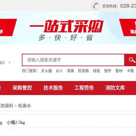
028-2
咨询热线：
四川
热门搜索：
灭火器
BLV
漆类
检测表
线缆
管件
管材
卡箍
务
采购管控
技术服务
工程劳务
消防文库
>
防腐料
>
松香水
g
小桶2.5kg