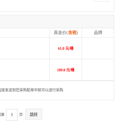
真金价(
含税
)
品牌
61.0 元/桶
109.0 元/桶
将直接发送到您采购配单中就可以进行采购.
到第
页