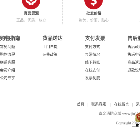
真品货源
批发价格
正品，优质，放心
物美，价廉，贴心
购物指南
货品送达
支付发票
售后
常见问题
上门自提
支付方式
售后政
购物流程
运费政策
异常情况
售后申
联系客服
线下转账
商品返
会员介绍
在线支付
退款说
公司专享
发票制度
首页
|
联系客服
|
在线留言
|
采
真金消防商城 www.jin
Copyright 201