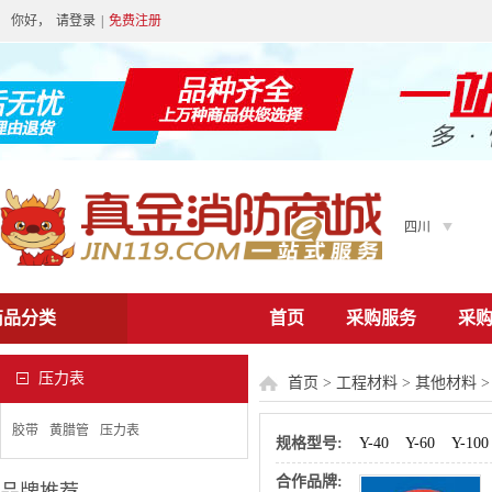
你好，
请登录
|
免费注册
四川
商品分类
首页
采购服务
采
压力表
首页
>
工程材料
>
其他材料
胶带
黄腊管
压力表
规格型号:
Y-40
Y-60
Y-100
合作品牌: